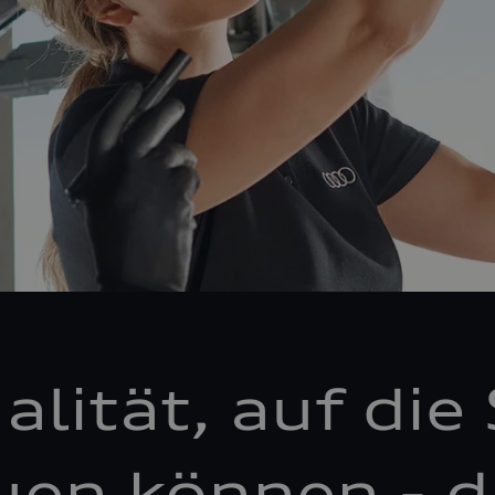
alität, auf die 
uen können - d