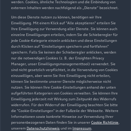
werden. Cookies, ähnliche Technologien und die Einbindung von
externen Inhalten werden nachfolgend als „Dienste“ bezeichnet.
Um diese Dienste nutzen zu können, benötigen wir Ihre
Dieselstraße 2
Einwilligung. Mit einem Klick auf "Alle akzeptieren" erteilen Sie
44805 Bochum
Ihre Einwilligung zur Verwendung aller Dienste. Sie können auch
einzelne Einwilligungen erteilen, indem Sie die Schieberegler für
jede Cookie-Kategorie einzeln anklicken und diese Einstellungen
0234 85751
durch Klicken auf "Einstellungen speichern und fortfahren"
speichern. Falls Sie keinen der Schieberegler anklicken, werden
info@auto-frohn.de
nur die notwendigen Cookies (z. B. der Ensighten Privacy
Manager, unser Einwilligungsmanagementtool) verwendet. Sie
sind nicht gesetzlich verpflichtet, in die Verwendung von Cookies
Kontaktdaten herunterladen
einzuwilligen, aber wenn Sie Ihre Einwilligung nicht erteilen,
können Sie bestimmte unserer Dienste möglicherweise nicht
nutzen. Sie können Ihre Cookie-Einstellungen anhand der unten
aufgeführten Kategorien von Cookies verwalten. Sie können Ihre
Öffnungszeiten
Einwilligung jederzeit mit Wirkung zum Zeitpunkt des Widerrufs
widerrufen. Für den Widerruf der Einwilligung beachten Sie bitte
die "Cookie-Einstellungen" in der Fußzeile der Webseite. Weitere
Informationen sowie konkrete Hinweise zur Verwendung Ihrer
Service
personenbezogenen Daten finden Sie in unserer
Cookie Richtlinie
,
Geschlossen
,
öffnet am
Montag 07:30
unserem
Datenschutzhinweis
und im
Impressum
.