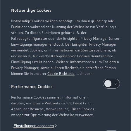
Notwendige Cookies
Teile- und Zubehörverkauf
Geschlossen
,
öffnet am
Montag 08:00
Notwendige Cookies werden benötigt, um Ihnen grundlegende
Funktionen während der Nutzung der Webseite zur Verfügung zu
stellen. Zu diesen Funktionen gehört z. B. der
Fahrzeugkonfigurator oder der Ensighten Privacy Manager (unser
Einwilligungsmanagementtool). Der Ensighten Privacy Manager
Zurück nach oben
verwendet Cookies, um Informationen darüber zu speichern, ob
und wenn ja, für welche Kategorien von Cookies Benutzer ihre
Einwilligung erteilt haben. Weitere Informationen zum Ensighten
Modelle
Privacy Manager, sowie zu Ihren Rechten als betroffene Person
können Sie in unserer
Cookie Richtlinie
nachlesen.
Kaufen & leasen
Alle Modelle
Performance Cookies
Modelle vergleichen
Service & Zubehör
Performance Cookies sammeln Informationen
Neuwagensuche
darüber, wie unsere Webseite genutzt wird (z. B.
Elektromodelle
Anzahl der Besuche, Verweildauer). Diese Cookies
Gebrauchtwagensuche
Support
werden zur Optimierung der Webseite verwendet.
Saisonale Angebote
Plug-in-Hybride
Gebrauchtwagen
Einstellungen anpassen
Audi Services
Über Audi